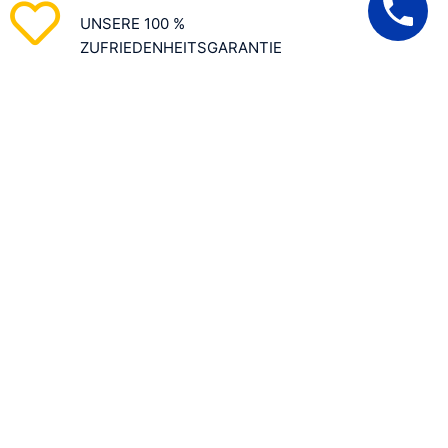
UNSERE 100 %
ZUFRIEDENHEITSGARANTIE
Natürlich eingetragen in der IHK
Berlin
Diagnose direkt bei Ihnen zu
Hause!