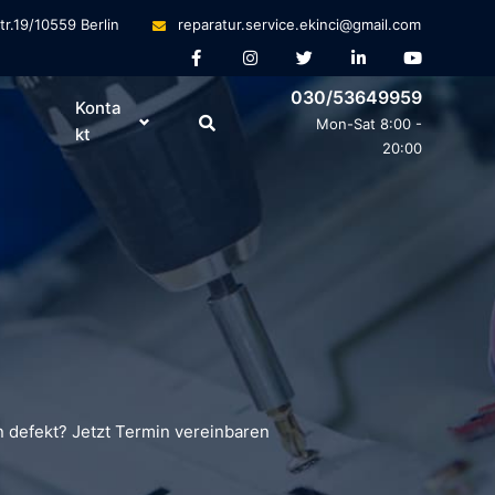
tr.19/10559 Berlin
reparatur.service.ekinci@gmail.com
030/53649959
Konta
Mon-Sat 8:00 -
kt
20:00
 defekt? Jetzt Termin vereinbaren