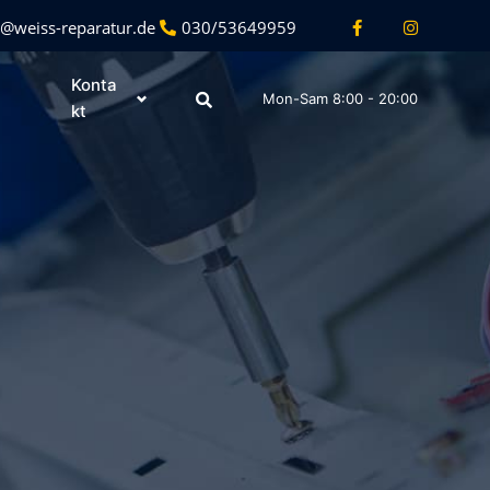
o@weiss-reparatur.de
030/53649959
Konta
Mon-Sam 8:00 - 20:00
kt