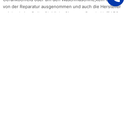
von der Reparatur ausgenommen und auch die Hersteller
spielen keine Rolle. Ob Miele, Siemens, Bosch, Neff,AEG
und BEKO die Techniker kennen sich mit allen
Gerätemarken aus.
Wir berechnen Ihnen nur den
tatsächlichen Aufwand ohne
wenn und aber!
UNSERE 100 %
ZUFRIEDENHEITSGARANTIE
Natürlich eingetragen in der IHK
Berlin