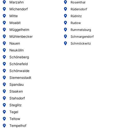
Marzahn
Rosenthal
Michendorf
Rüdersdorf
Mitte
Rüdnitz
Moabit
Rudow
Müggelheim
Rummelsburg
Mühlenbecker
Schmargendorf
Nauen
Schmöckwitz
Neukölln
Schöneberg
Schönefeld
Schönwalde
Siemensstadt
Spandau
Staaken
Stahsdorf
Steglitz
Tegel
Teltow
Tempelhof