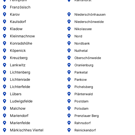
Französisch
Karov
Niederschönhausen
Kaulsdorf
Niederschönweide
Kladow
Nikolassee
Kleinmachnow
Nord
Konradshöhe
Nordbank
Köpenick
Nuthetal
Kreuzberg
Oberschönweide
Lankwitz
Oranienburg
Lichtenberg
Panketal
Lichtenrade
Pankow
Lichterfelde
Pichelsberg
Lübars
Plänterwald
Ludwigsfelde
Postdam
Malchow
Potsdam
Mariendorf
Prenzlauer Berg
Marienfelde
Rahnsdorf
Märkischhes Viertel
Reinickendorf