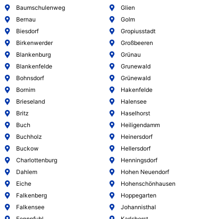
Baumschulenweg
Glien
Bernau
Golm
Biesdorf
Gropiusstadt
Birkenwerder
Großbeeren
Blankenburg
Grünau
Blankenfelde
Grunewald
Bohnsdorf
Grünewald
Bornim
Hakenfelde
Brieseland
Halensee
Britz
Haselhorst
Buch
Heiligendamm
Buchholz
Heinersdorf
Buckow
Hellersdorf
Charlottenburg
Henningsdorf
Dahlem
Hohen Neuendorf
Eiche
Hohenschönhausen
Falkenberg
Hoppegarten
Falkensee
Johannisthal
Fennpfuhl
Karlshorst