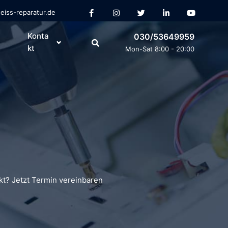
eiss-reparatur.de
Konta
030/53649959
kt
Mon-Sat 8:00 - 20:00
kt? Jetzt Termin vereinbaren