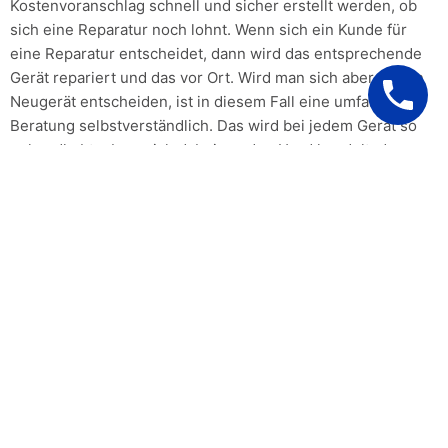
Kostenvoranschlag schnell und sicher erstellt werden, ob
sich eine Reparatur noch lohnt. Wenn sich ein Kunde für
eine Reparatur entscheidet, dann wird das entsprechende
Gerät repariert und das vor Ort. Wird man sich aber für ein
Neugerät entscheiden, ist in diesem Fall eine umfassende
Beratung selbstverständlich. Das wird bei jedem Gerät so
gehandhabt, ob es sich dabei um den Herd handelt, das
Cerankochfeld oder um den Waschmaschine,kein Gerät ist
von der Reparatur ausgenommen und auch die Hersteller
spielen keine Rolle. Ob Miele, Siemens, Bosch, Neff,AEG
und BEKO die Techniker kennen sich mit allen
Gerätemarken aus.
Wir berechnen Ihnen nur den
tatsächlichen Aufwand ohne
wenn und aber!