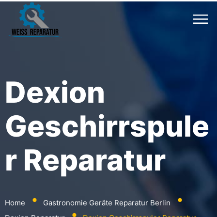
Dexion
Geschirrspule
R Reparatur
⬤
⬤
Home
Gastronomie Geräte Reparatur Berlin
⬤