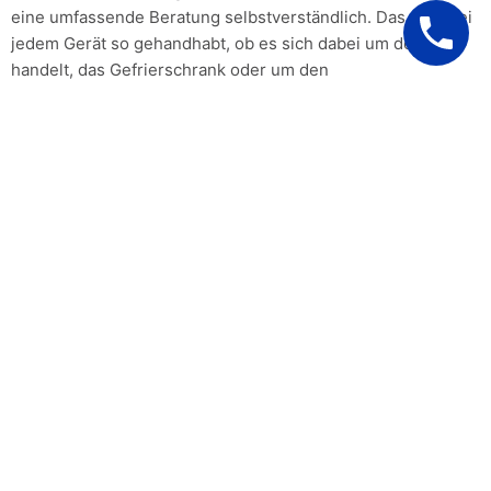
eine umfassende Beratung selbstverständlich. Das wird bei
jedem Gerät so gehandhabt, ob es sich dabei um den Herd
handelt, das Gefrierschrank oder um den
Waschmaschine,kein Gerät ist von der Reparatur
ausgenommen und auch die Hersteller spielen keine Rolle.
Ob Miele, Siemens, Bosch, Neff,AEG und BEKO die
Techniker kennen sich mit allen Gerätemarken aus.
Wir berechnen Ihnen nur den
tatsächlichen Aufwand ohne
wenn und aber!
UNSERE 100 %
ZUFRIEDENHEITSGARANTIE