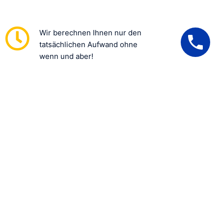
Wir berechnen Ihnen nur den
tatsächlichen Aufwand ohne
wenn und aber!
U
N
S
E
R
E
10
0
%
Z
U
F