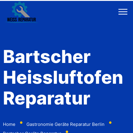
Bartscher
Heissluftofen
Reparatur
⬤
⬤
Home
Gastronomie Geräte Reparatur Berlin
⬤