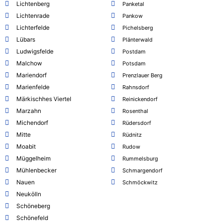
Lichtenberg
Panketal
Lichtenrade
Pankow
Lichterfelde
Pichelsberg
Lübars
Plänterwald
Ludwigsfelde
Postdam
Malchow
Potsdam
Mariendorf
Prenzlauer Berg
Marienfelde
Rahnsdorf
Märkischhes Viertel
Reinickendorf
Marzahn
Rosenthal
Michendorf
Rüdersdorf
Mitte
Rüdnitz
Moabit
Rudow
Müggelheim
Rummelsburg
Mühlenbecker
Schmargendorf
Nauen
Schmöckwitz
Neukölln
Schöneberg
Schönefeld