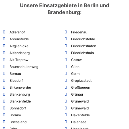
Unsere Einsatzgebiete in Berlin und
Brandenburg:
Adlershof
Friedenau
Ahrensfelde
Friedrichsfelde
Altglienicke
Friedrichshafen
Altlandsberg
Friedrichshain
Alt-Treptow
Gatow
Baumschulenweg
Glien
Bernau
Golm
Biesdorf
Gropiusstadt
Birkenwerder
Großbeeren
Blankenburg
Grünau
Blankenfelde
Grunewald
Bohnsdorf
Grünewald
Bornim
Hakenfelde
Brieseland
Halensee
Britz
Haselhorst