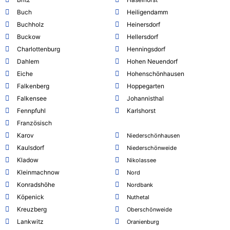
Buch
Heiligendamm
Buchholz
Heinersdorf
Buckow
Hellersdorf
Charlottenburg
Henningsdorf
Dahlem
Hohen Neuendorf
Eiche
Hohenschönhausen
Falkenberg
Hoppegarten
Falkensee
Johannisthal
Fennpfuhl
Karlshorst
Französisch
Karov
Niederschönhausen
Kaulsdorf
Niederschönweide
Kladow
Nikolassee
Kleinmachnow
Nord
Konradshöhe
Nordbank
Köpenick
Nuthetal
Kreuzberg
Oberschönweide
Lankwitz
Oranienburg