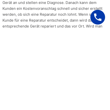
Gerät an und stellen eine Diagnose. Danach kann dem
Kunden ein Kostenvoranschlag schnell und sicher erstellt
werden, ob sich eine Reparatur noch lohnt. Wenn sich ein
Kunde für eine Reparatur entscheidet, dann wird das
entsprechende Gerät repariert und das vor Ort. Wird man
sich aber für ein Neugerät entscheiden, ist in diesem Fall
eine umfassende Beratung selbstverständlich. Das wird bei
jedem Gerät so gehandhabt, ob es sich dabei um den Herd
handelt, das Glaskeramik Kochfeld oder um den
Waschmaschine,kein Gerät ist von der Reparatur
ausgenommen und auch die Hersteller spielen keine Rolle.
Ob Miele, Siemens, Bosch, Neff,AEG und BEKO die
Techniker kennen sich mit allen Gerätemarken aus.
Wir berechnen Ihnen nur den
tatsächlichen Aufwand ohne
wenn und aber!