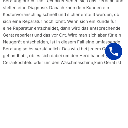
Beratung durch. Die Techniker sehen sich das Gerät an und
stellen eine Diagnose. Danach kann dem Kunden ein
Kostenvoranschlag schnell und sicher erstellt werden, ob
sich eine Reparatur noch lohnt. Wenn sich ein Kunde für
eine Reparatur entscheidet, dann wird das entsprechende
Gerät repariert und das vor Ort. Wird man sich aber für ein
Neugerät entscheiden, ist in diesem Fall eine umfassende
Beratung selbstverständlich. Das wird bei jedem Gerät so
gehandhabt, ob es sich dabei um den Herd handelt, das
Cerankochfeld oder um den Waschmaschine,kein Gerät ist
von der Reparatur ausgenommen und auch die Hersteller
spielen keine Rolle. Ob Miele, Siemens, Bosch, Neff,AEG
und BEKO die Techniker kennen sich mit allen
Gerätemarken aus.
Wir berechnen Ihnen nur den
tatsächlichen Aufwand ohne